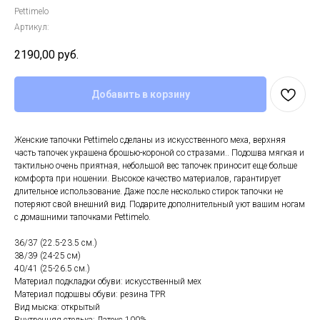
Pettimelo
Артикул:
2190,00
руб.
Добавить в корзину
Женские тапочки Pettimelo сделаны из искусственного меха, верхняя
часть тапочек украшена брошью-короной со стразами.. Подошва мягкая и
тактильно очень приятная, небольшой вес тапочек приносит еще больше
комфорта при ношении. Высокое качество материалов, гарантирует
длительное использование. Даже после несколько стирок тапочки не
потеряют свой внешний вид. Подарите дополнительный уют вашим ногам
с домашними тапочками Pettimelo.
36/37 (22.5-23.5 см.)
38/39 (24-25 см)
40/41 (25-26.5 см.)
Материал подкладки обуви: искусственный мех
Материал подошвы обуви: резина TPR
Вид мыска: открытый