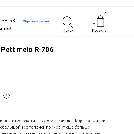
0
1-58-63
Обратный звонок
=
латный
Поиск
Корзина
Pettimelo R-706
полнены из текстильного материала. Подошва мягкая
 небольшой вес тапочек приносит еще больше
ее качество материалов, гарантирует длительное