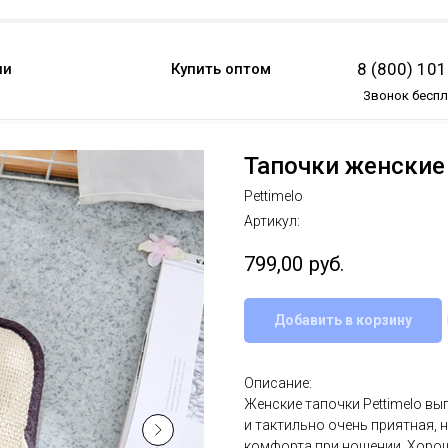
8 (800) 10
ии
Купить оптом
Звонок бесп
Тапочки женские 
Pettimelo
Артикул:
799,00
руб.
Добавить в корзину
Описание:
Женские тапочки Pettimelo вы
и тактильно очень приятная,
комфорта при ношении. Хорош