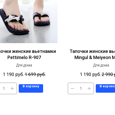
почки женские вьетнамки
Тапочки женские в
Pettimelo R-907
Mingul & Meiyeon 
Для дома
Для дома
1 190
руб.
1 699
руб.
1 190
руб.
2 990
В корзину
В корзин