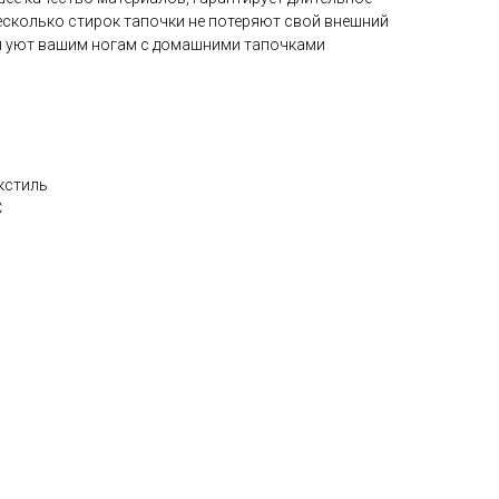
есколько стирок тапочки не потеряют свой внешний
й уют вашим ногам с домашними тапочками
кстиль
C