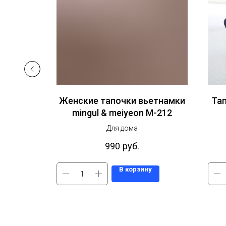
етнамки
Женские тапочки вьетнамки
Та
002
mingul & meiyeon M-212
Для дома
руб.
990
руб.
у
В корзину