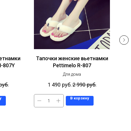
ьетнамки
Тапочки женские вьетнамки
Та
M-807Y
Pettimelo R-807
Для дома
руб.
1 490
руб.
2 990
руб.
у
В корзину