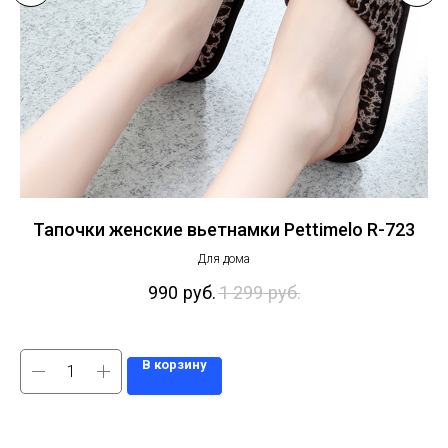
Тапочки женские вьетнамки Pettimelo R-723
Т
Для дома
990
руб.
1 299
руб.
В корзину