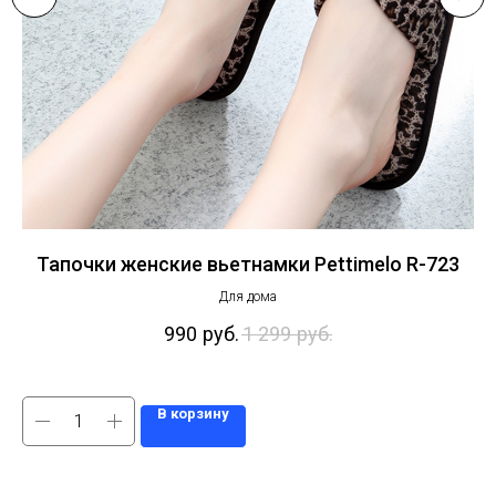
Тапочки женские вьетнамки Pettimelo R-723
Т
Для дома
990
руб.
1 299
руб.
В корзину