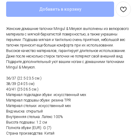
Добавить в корзину
Женские домашние тапочки Mingul & Meiyeon выполнены из велюрового
материала с мягкой бархатистой поверхностью, а также украшены
перьями. Подошва мягкая и тактильно очень приятная, небольшой вес
тапочек приносит еще больше комфорта при их использовании.
Высокое качество материалов, гарантирует длительное использование.
Даже после несколько стирок тапочки не потеряют свой внешний вид.
Подарите дополнительный уют вашим ногам с домашними тапочками
Mingul & Meiyeon.
36/37 (22.5-23.5 см.)
38/39 (24-25 см)
40/41 (25-26.5 см.)
Материал подкладки обуви: искусственный мех
Материал подошвы обуви: резина TPR
Материал стельки: искусственный мех
Вид мыска: открытый
Внутренняя стелька: Латекс 100%
Высота подошвы: 1.2 см
Полнота обуви (EUR): G (7)
Страна производства: Китай