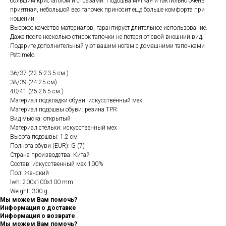
большим кристаллом и стразами. Подошва мягкая и тактильно очень
приятная, небольшой вес тапочек приносит еще больше комфорта при
ношении.
Высокое качество материалов, гарантирует длительное использование.
Даже после несколько стирок тапочки не потеряют свой внешний вид.
Подарите дополнительный уют вашим ногам с домашними тапочками
Pettimelo.
36/37 (22.5-23.5 см.)
38/39 (24-25 см)
40/41 (25-26.5 см.)
Материал подкладки обуви: искусственный мех
Материал подошвы обуви: резина TPR
Вид мыска: открытый
Материал стельки: искусственный мех
Высота подошвы: 1.2 см
Полнота обуви (EUR): G (7)
Страна производства: Китай
Состав: искусственный мех 100%
Пол: Женский
lwh: 200x100x100 mm
Weight: 300 g
Мы можем Вам помочь?
Информация о доставке
Информация о возврате
Мы можем Вам помочь?