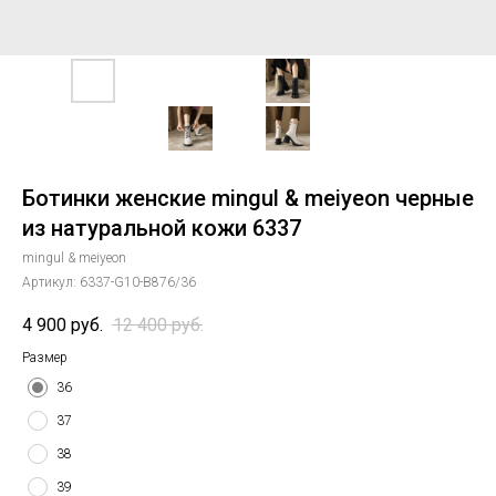
Ботинки женские mingul & meiyeon черные
из натуральной кожи 6337
mingul & meiyeon
Артикул:
6337-G10-B876/36
4 900
руб.
12 400
руб.
Размер
36
37
38
39