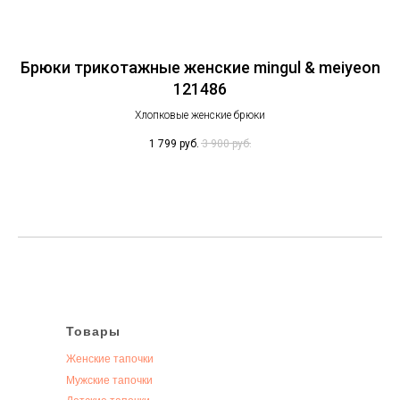
eon
Брюки трикотажные женские mingul & meiyeon
Шо
121486
Хлопковые женские брюки
1 799
руб.
3 900
руб.
Товары
Женские тапочки
Мужские тапочки