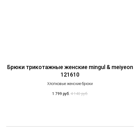
on
Брюки трикотажные женские mingul & meiyeon
Шо
121610
Хлопковые женские брюки
1 799
руб.
4 140
руб.