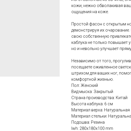
кожи, нежно обволакивая ваш
ощущения на коже.
Простой фасон с открытым но
демонстрируя их очарование. 
свою собственную привлекате
каблука не только повышает у
но и невольно улучшает пряму
Независимо от того, прогулив
посещаете оживленное светск
штрихом для ваших ног, помо
комфортной жизнью.
Пол: Женский
Вид мыска: Закрытый
Страна производства: Китай
Высота каблука: 6 см
Материал верха: Натуральная
Материал стельки: Натуральн
Подошва: Резина
lwh: 280x180x100 mm