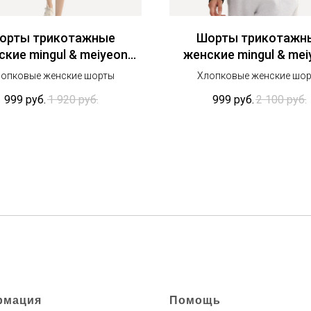
орты трикотажные
Шорты трикотажн
ские mingul & meiyeon
женские mingul & mei
123556
320885WKY
опковые женские шорты
Хлопковые женские шо
999
руб.
1 920
руб.
999
руб.
2 100
руб.
рмация
Помощь