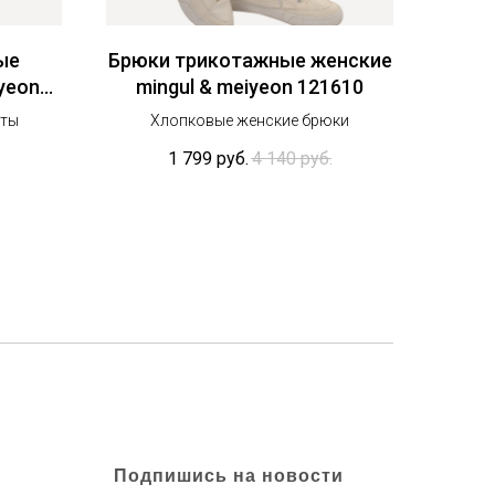
ые
Брюки трикотажные женские
yeon
mingul & meiyeon 121610
рты
Хлопковые женские брюки
1 799
руб.
4 140
руб.
Подпишись на новости