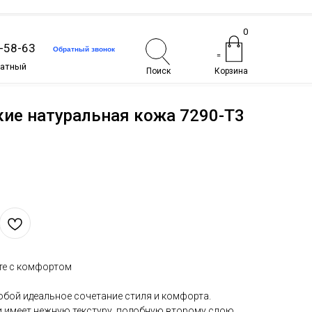
0
1-58-63
Обратный звонок
=
латный
Поиск
Корзина
ие натуральная кожа 7290-T3
йте с комфортом
обой идеальное сочетание стиля и комфорта.
и имеет нежную текстуру, подобную второму слою