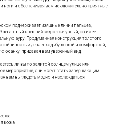
и ноги и обеспечивая вам исключительно приятные
ском подчеркивает изящные линии пальцев,
Элегантный внешний вид не вычурный, но имеет
льную ауру. Продуманная конструкция толстого
стойчивость и делает ходьбу легкой и комфортной,
ю осанку, придавая вам уверенный вид.
аетесь ли вы по залитой солнцем улице или
ое мероприятие, они могут стать завершающим
гая вам выглядеть модно и наслаждаться
 кожа
ая кожа