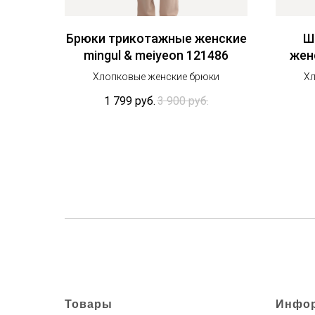
Брюки трикотажные женские
Ш
mingul & meiyeon 121486
жен
Хлопковые женские брюки
Хл
1 799
руб.
3 900
руб.
Товары
Инфо