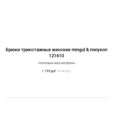
eon
Брюки трикотажные женские mingul & meiyeon
Шо
121610
Хлопковые женские брюки
1 799
руб.
4 140
руб.