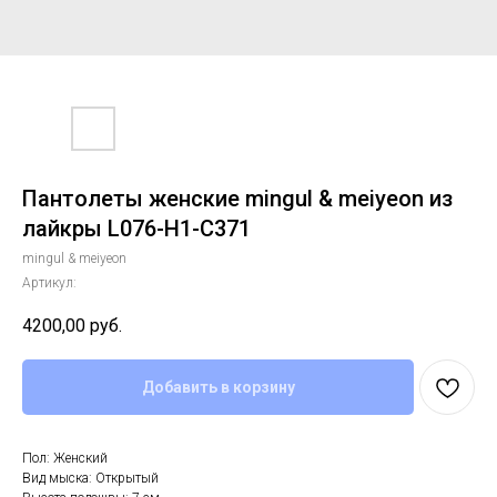
Пантолеты женские mingul & meiyeon из
лайкры L076-H1-C371
mingul & meiyeon
Артикул:
4200,00
руб.
Добавить в корзину
Пол: Женский
Вид мыска: Открытый