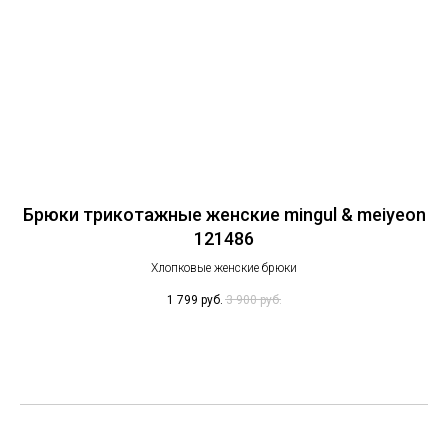
eon
Брюки трикотажные женские mingul & meiyeon
Б
121486
Хлопковые женские брюки
1 799
руб.
3 900
руб.